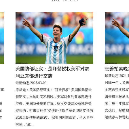
美国防部证实：是拜登授权美军对叙
慈善拍卖晚
利亚东部进行空袭
最新动态 2024-1
时隔一年，又来
最新动态 2025-03-09
金慈善拍卖晚宴
董事
原标题：美国防部证实！“拜登授权” 美国国防部最
田香格里拉酒店
。
新证实，当地时间23日晚，美军对叙利亚东部进行
赞！每一年晚宴
满
空袭。美国防长奥斯汀称，这次空袭是经总统拜登
女孩们，帮助她
团
授权的，打击目标是“受伊朗伊斯兰革命卫队支持的
继续参与并贡献..
年
武装组织使用的设施”。据美国国防部称，当天早些
时候，“叙...