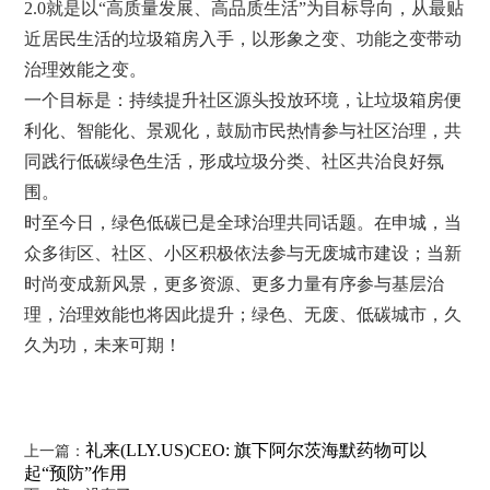
2.0就是以“高质量发展、高品质生活”为目标导向，从最贴
近居民生活的垃圾箱房入手，以形象之变、功能之变带动
治理效能之变。
一个目标是：持续提升社区源头投放环境，让垃圾箱房便
利化、智能化、景观化，鼓励市民热情参与社区治理，共
同践行低碳绿色生活，形成垃圾分类、社区共治良好氛
围。
时至今日，绿色低碳已是全球治理共同话题。在申城，当
众多街区、社区、小区积极依法参与无废城市建设；当新
时尚变成新风景，更多资源、更多力量有序参与基层治
理，治理效能也将因此提升；绿色、无废、低碳城市，久
久为功，未来可期！
礼来(LLY.US)CEO: 旗下阿尔茨海默药物可以
上一篇：
起“预防”作用