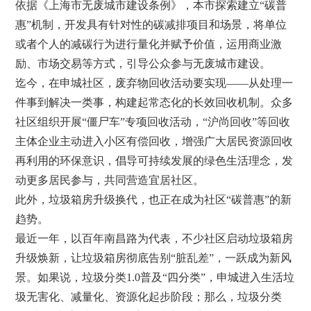
依据《上海市无废城市建设条例》，本市探索建立“碳普
惠”机制，开发具有针对性的碳减排项目和场景，将单位
或者个人的减碳行为进行量化并赋予价值，运用商业激
励、市场交易等方式，引导公众参与无废城市建设。
迄今，在申城社区，废弃物回收活动要实现——从处理一
件事到解决一类事，构建起常态化的长效回收机制。众多
社区组织开展“僵尸车”专项回收活动，“沪尚回收”等回收
主体企业主动进入小区有偿回收，增强广大居民资源回收
再利用的环保意识，倡导可持续发展的绿色生活理念，发
动更多居民参与，共同营造宜居社区。
此外，垃圾箱房升级换代，也正在成为社区“碳普惠”的新
趋势。
最近一年，以百年南昌路为代表，不少社区启动垃圾箱房
升级焕新，让垃圾箱房彻底告别“脏乱差”，一跃成为新风
景。如果说，垃圾分类1.0普及“四分类”，申城进入生活垃
圾无害化、减量化、资源化起步阶段；那么，垃圾分类